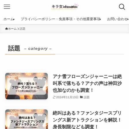
ホーム
プライバシーポリシー・免責事項・その他重要事項
お問い合わせ
ホーム
話題
話題
– category –
アナ雪フローズンジャーニーは絶
叫系で落ちる？アナの声は神田沙
也加なのかも調査！
2024年11月13日
話題
絶叫はある？ファンタジースプリ
ングス新アトラクションを解説！
身長制限なども調査！